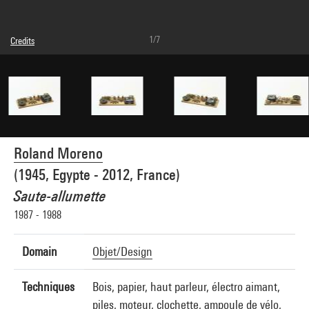
1/7
Credits
© Succession Roland Moreno
Photo credits : Centre Pompidou, MNAM-CCI/Audrey Laurans/Dist. GrandPalaisRmn
Image reference : 4N49036
Image presentation :
GrandPalaisRmnPhoto
Roland Moreno
(1945, Egypte - 2012, France)
Saute-allumette
1987 - 1988
Domain
Objet/Design
Techniques
Bois, papier, haut parleur, électro aimant,
piles, moteur, clochette, ampoule de vélo,