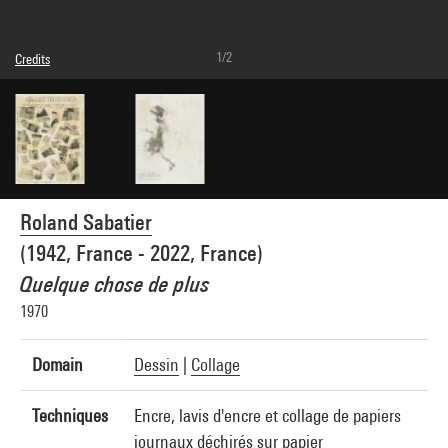
1/2
Credits
© Adagp, Paris
Photo credits : Centre Pompidou, MNAM-CCI/Hélène Mauri/Dist. GrandPalaisRmn
Image reference : 4Y06381
Image presentation :
GrandPalaisRmnPhoto
Roland Sabatier
(1942, France - 2022, France)
Quelque chose de plus
1970
Domain
Dessin
|
Collage
Techniques
Encre, lavis d'encre et collage de papiers
journaux déchirés sur papier