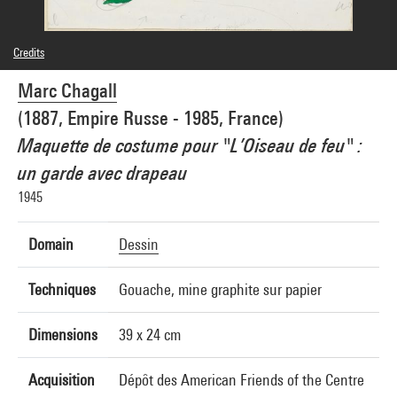
Credits
© Adagp, Paris
Marc Chagall
Photo credits : Centre Pompidou, MNAM-CCI/Janeth Rodriguez-Garcia/Dist.
GrandPalaisRmn
(1887, Empire Russe - 1985, France)
Image reference : 4Y07912
Image presentation :
Maquette de costume pour "L’Oiseau de feu" :
GrandPalaisRmnPhoto
un garde avec drapeau
1945
Domain
Dessin
Techniques
Gouache, mine graphite sur papier
Dimensions
39 x 24 cm
Acquisition
Dépôt des American Friends of the Centre