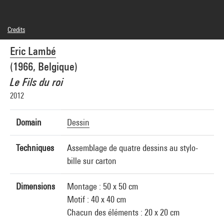
Credits
© Eric Lambé
Eric Lambé
Photo credits : Centre Pompidou, MNAM-CCI/Joseph Banderet/Dist. GrandPalaisRmn
Image reference : 4Y12721
(1966, Belgique)
Image presentation :
GrandPalaisRmnPhoto
Le Fils du roi
2012
Domain
Dessin
Techniques
Assemblage de quatre dessins au stylo-
bille sur carton
Dimensions
Montage : 50 x 50 cm
Motif : 40 x 40 cm
Chacun des éléments : 20 x 20 cm