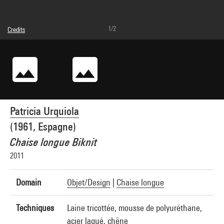
1/2
Credits
© droits réservés
Photo credits : Centre Pompidou, MNAM-CCI/Bertrand Prévost/Dist. GrandPalaisRmn
Image reference : 4N47104
Image presentation :
GrandPalaisRmnPhoto
Patricia Urquiola
(1961, Espagne)
Chaise longue Biknit
2011
Domain
Objet/Design
|
Chaise longue
Techniques
Laine tricottée, mousse de polyuréthane,
acier laqué, chêne