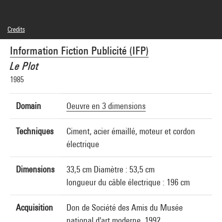
Credits
© Information Fiction Publicité (IFP)
Information Fiction Publicité (IFP)
Photo credits : Philippe Migeat - Centre Pompidou, MNAM-CCI
Image reference : 4R15389 [1990 CX 0145]
Le Plot
1985
Domain
Oeuvre en 3 dimensions
Techniques
Ciment, acier émaillé, moteur et cordon
électrique
Dimensions
33,5 cm Diamètre : 53,5 cm
longueur du câble électrique : 196 cm
Acquisition
Don de Société des Amis du Musée
national d'art moderne, 1992