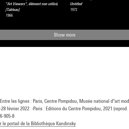
"Art Viewers", élément non utilisé,
Untitled
[Tableau]
1972
1966
Show more
Entre les lignes : Paris, Centre Pompidou, Musée national d''art mo
8 février 2022. -Paris : Editions du Centre Pompidou, 2021 (reprod. c
26-905-8
ur le portail de la Bibliothèque Kandinsky