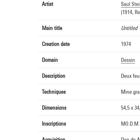
Artist
Saul Ste
(1914, Ro
Main title
Untitled
Creation date
1974
Domain
Dessin
Description
Deux feui
Techniques
Mine grap
Dimensions
54,5 x 34
Inscriptions
MO.D.M.D
Acquisition
Don de A