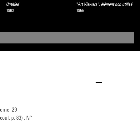
Untitled
"Art Viewers", élément non utilisé
1983
1966
derne, 29
oul. p. 83) . N°