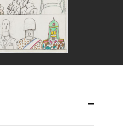
ns/Dist. GrandPalaisRmn