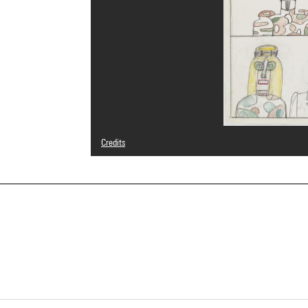
Credits
© The Saul Steinberg Foundation / Adagp, Paris
Photo credits : Centre Pompidou, MNAM-CCI/Audrey Laura
Image reference : 4N85690
Image presentation :
GrandPalaisRmnPhoto