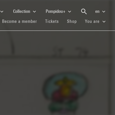
Collection
Pompidou+
en
(current)
(current)
(current)
Become a member
Tickets
Shop
You are