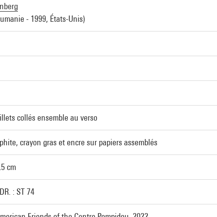
inberg
umanie - 1999, États-Unis)
llets collés ensemble au verso
hite, crayon gras et encre sur papiers assemblés
,5 cm
R. : ST 74
merican Friends of the Centre Pompidou, 2022