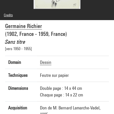
Credits
© Adagp, Paris
Germaine Richier
Photo credits : Audrey Laurans - Centre Pompidou, MNAM-CCI
Image reference : 4N91518
(1902, France - 1959, France)
Image presentation :
GrandPalaisRmnPhoto
Sans titre
[vers 1950 - 1955]
Domain
Dessin
Techniques
Feutre sur papier
Dimensions
Double page : 14 x 44 cm
Chaque page : 14 x 22 cm
Acquisition
Don de M. Bernard Lamarche-Vadel,