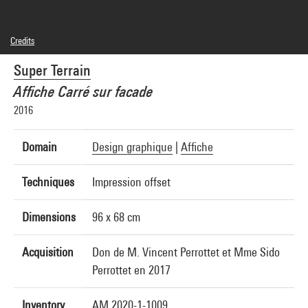
Credits
© Super Terrain
Super Terrain
Photo credits : Centre Pompidou, MNAM-CCI/Hélène Mauri/Dist. GrandPalaisRmn
Image reference : 4N47067
Affiche Carré sur facade
Image presentation :
GrandPalaisRmnPhoto
2016
Domain
Design graphique
|
Affiche
Techniques
Impression offset
Dimensions
96 x 68 cm
Acquisition
Don de M. Vincent Perrottet et Mme Sido
Perrottet en 2017
Inventory
AM 2020-1-1009