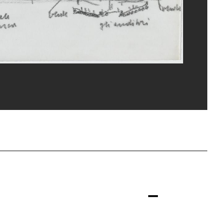
erditchian/Dist. GrandPalaisRmn