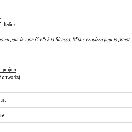
o
, Italie)
onal pour la zone Pirelli à la Bicocca, Milan, esquisse pour le projet
s projets
f artworks)
ture
ue