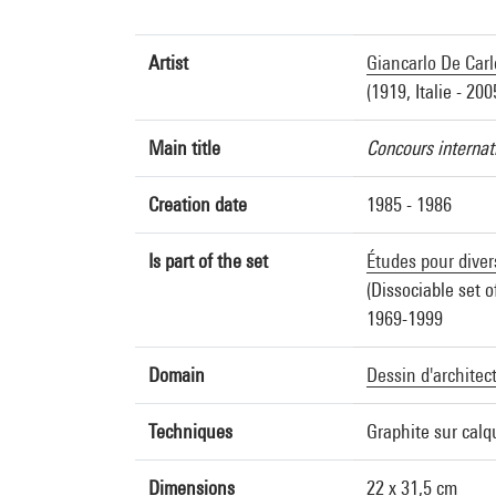
Artist
Giancarlo De Carl
(1919, Italie - 2005
Main title
Concours internati
Creation date
1985 - 1986
Is part of the set
Études pour diver
(Dissociable set o
1969-1999
Domain
Dessin d'architec
Techniques
Graphite sur calq
Dimensions
22 x 31,5 cm