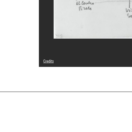
Credits
© Anna Vermiglia De Carlo
Photo credits : Centre Pompidou, MNAM-CCI/Georges Megu
Image reference : 4N20698
Image presentation :
GrandPalaisRmnPhoto