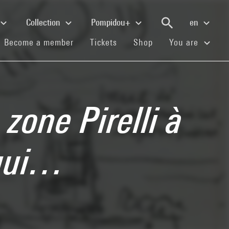
Collection
Pompidou+
en
(current)
(current)
(current)
Become a member
Tickets
Shop
You are
zone Pirelli à
squi…