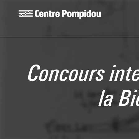
Skip to main content
Centre Pompidou
Concours inte
la B