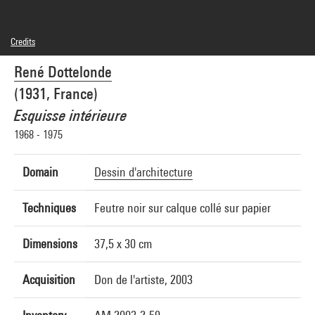
Credits
© droits réservés
René Dottelonde
Photo credits : Centre Pompidou, MNAM-CCI/Georges Meguerditchian/Dist.
GrandPalaisRmn
(1931, France)
Image reference : 4N22622
Image presentation :
Esquisse intérieure
GrandPalaisRmnPhoto
1968 - 1975
Domain
Dessin d'architecture
Techniques
Feutre noir sur calque collé sur papier
Dimensions
37,5 x 30 cm
Acquisition
Don de l'artiste, 2003