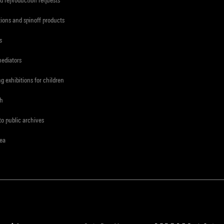
d reproduction requests
tions and spinoff products
s
mediators
ng exhibitions for children
ch
to public archives
rea