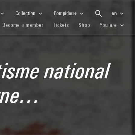
Collection
Pompidou+
en
(current)
(current)
(current)
Become a member
Tickets
Shop
You are
tisme national
erne…