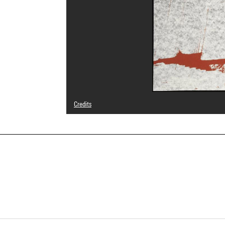
Credits
© Adagp, Paris
Photo credits : Georges Meguerditchian - Centre Pompid
Image reference : 4R02189 [1992 CX 6204]