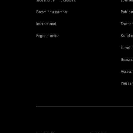
Jobs and training courses
Loan an
Becoming a member
Publica
International
Teacher
Regional action
Social 
Travelli
Resear
Access 
Press a