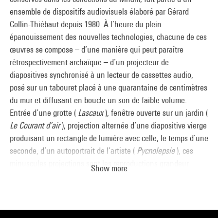
ensemble de dispositifs audiovisuels élaboré par Gérard
Collin-Thiébaut depuis 1980. À l’heure du plein
épanouissement des nouvelles technologies, chacune de ces
œuvres se compose – d’une manière qui peut paraître
rétrospectivement archaïque – d’un projecteur de
diapositives synchronisé à un lecteur de cassettes audio,
posé sur un tabouret placé à une quarantaine de centimètres
du mur et diffusant en boucle un son de faible volume.
Entrée d’une grotte (
Lascaux
), fenêtre ouverte sur un jardin (
Le Courant d’air
), projection alternée d’une diapositive vierge
produisant un rectangle de lumière avec celle, le temps d’une
seconde, d’un autoportrait de l’artiste (
Pycnolepsie
), ces
minuscules projections sont les reproductions grandeur
Show more
nature de dessins que Collin-Thiébaut a réalisé à partir de
reproductions, pour la plupart des photographies trouvées
dans des magazines ou prises par l’artiste. Les images sont
au cœur du travail de Collin-Thiébaut. Non seulement il les