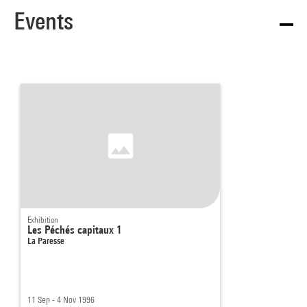
Alice Fleury
Events
Source :
Extrait du catalogue
Collection art contemporain - La
collection du Centre Pompidou, Musée national d'art moderne
, sous la direction de Sophie Duplaix, Paris, Centre Pompidou,
2007
Exhibition
Les Péchés capitaux 1
La Paresse
11 Sep - 4 Nov 1996