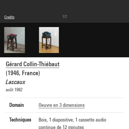
1/2
Credits
© Adagp, Paris
Photo credits : Centre Pompidou, MNAM-CCI/Philippe Migeat/Dist. GrandPalaisRmn
Image reference : 4R04365 [1988 CX 0231]
Gérard Collin-Thiébaut
(1946, France)
Lascaux
août 1982
Domain
Oeuvre en 3 dimensions
Techniques
Bois, 1 diapositive, 1 cassette audio
continue de 12 minutes