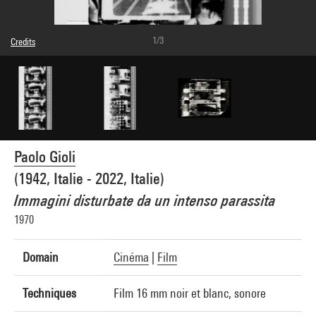
1/3
Credits
Caption : Photogrammes
© Paolo Gioli
Photo credits : Centre Pompidou, MNAM-CCI/Service de la documentation
photographique du MNAM/Dist. GrandPalaisRmn
Image reference : 4N11997
Image presentation :
GrandPalaisRmnPhoto
Paolo Gioli
(1942, Italie - 2022, Italie)
Immagini disturbate da un intenso parassita
1970
Domain
Cinéma
|
Film
Techniques
Film 16 mm noir et blanc, sonore