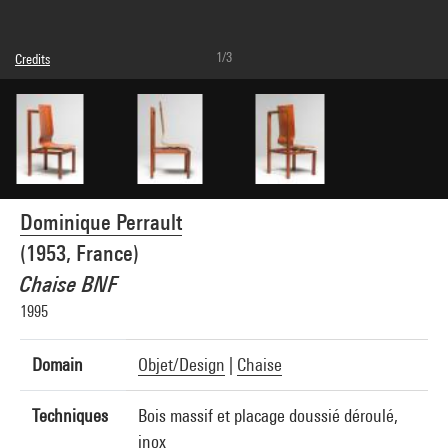
1/3
Credits
© Adagp, Paris
Photo credits : Centre Pompidou, MNAM-CCI/Georges Meguerditchian/Dist.
GrandPalaisRmn
Image reference : 4N44410
Image presentation :
GrandPalaisRmnPhoto
Dominique Perrault
(1953, France)
Chaise BNF
1995
Domain
Objet/Design
|
Chaise
Techniques
Bois massif et placage doussié déroulé,
inox