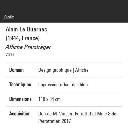
Credits
© Alain Le Quernec
Alain Le Quernec
Photo credits : Centre Pompidou, MNAM-CCI/Hélène Mauri/Dist. GrandPalaisRmn
Image reference : 4N47560
(1944, France)
Affiche Preisträger
2009
Domain
Design graphique
|
Affiche
Techniques
Impression offset dos bleu
Dimensions
118 x 84 cm
Acquisition
Don de M. Vincent Perrottet et Mme Sido
Perrottet en 2017