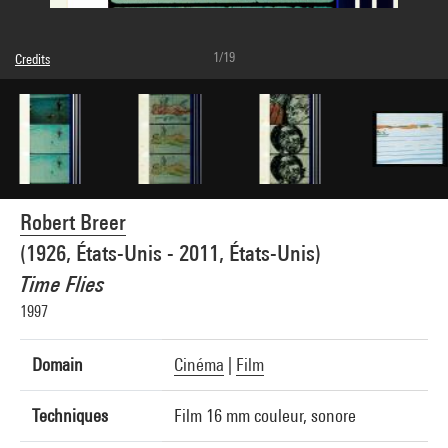
1/19
Credits
Caption : Photogrammes
© Kate Flax
Photo credits : Centre Pompidou, MNAM-CCI/Hervé Véronèse/Dist. GrandPalaisRmn
Image reference : 4N64712
Image presentation :
GrandPalaisRmnPhoto
Robert Breer
(1926, États-Unis - 2011, États-Unis)
Time Flies
1997
Domain
Cinéma
|
Film
Techniques
Film 16 mm couleur, sonore