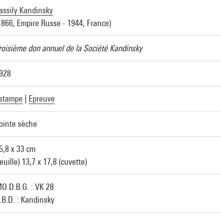
assily Kandinsky
1866, Empire Russe - 1944, France)
roisième don annuel de la Société Kandinsky
928
stampe
|
Epreuve
ointe sèche
5,8 x 33 cm
feuille) 13,7 x 17,8 (cuvette)
O.D.B.G. : VK 28
.B.D. : Kandinsky