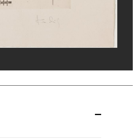
ost/Dist. GrandPalaisRmn