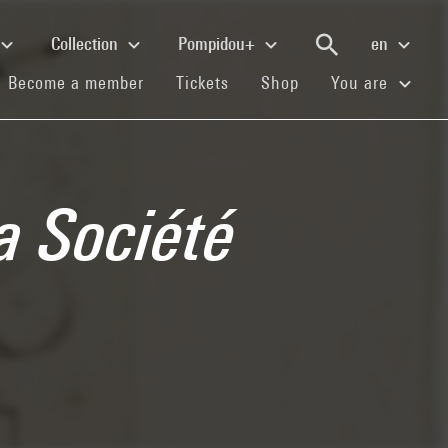
Collection
Pompidou+
en
(current)
(current)
(current)
Become a member
Tickets
Shop
You are
a Société