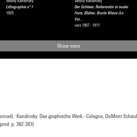
Vassily Kandinsky
Vassily Kandinsky
Lithographie n° I
Der Schleier, Reitermotiv in ovaler
1925
Form, Blätter, Bunte Wiese (Le
Voi…
vers 1907 - 1911
Show more
onrad) : Kandinsky. Das graphische Werk.- Cologne, DuMont Schaub
eprod. p. 382-383)