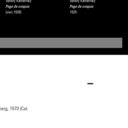
Vassily Kandinsky
Vassily Kandinsky
Page de croquis
Page de croquis
[vers 1928]
1929
erg, 1970 (Cat.