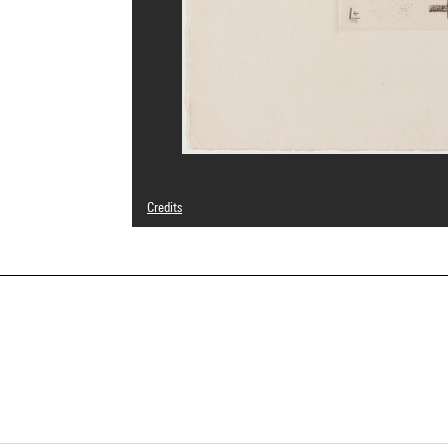
Credits
Domaine public
Photo credits : Centre Pompidou, MNAM-CCI/Bertrand Prév
Image reference : 4N65833
Image presentation :
GrandPalaisRmnPhoto