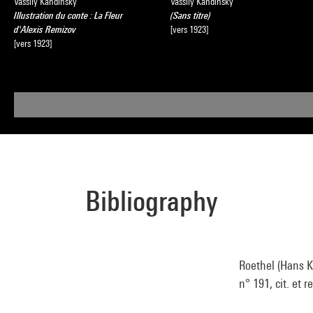
Vassily Kandinsky
Vassily Kandinsky
Illustration du conte : La Fleur
(Sans titre)
d'Alexis Remizov
[vers 1923]
[vers 1923]
Bibliography
Roethel (Hans K
n° 191, cit. et r