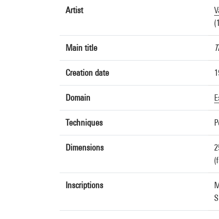
Artist
V
(
Main title
T
Creation date
1
Domain
E
Techniques
P
Dimensions
2
(
Inscriptions
M
S