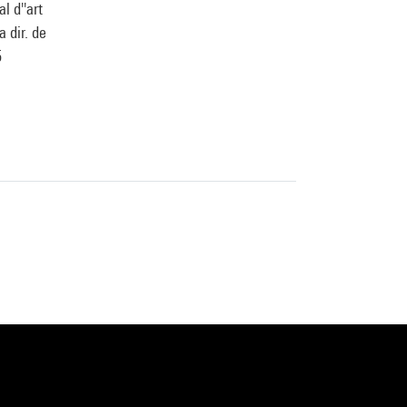
l d''art
 dir. de
5