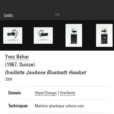
1/4
Credits
Caption : Oreillette
© Yves Béhar
Photo credits : Bertrand Prévost - Centre Pompidou, MNAM-CCI
Image reference : 4N41019
Yves Béhar
(1967, Suisse)
Oreillette Jawbone Bluetooth Headset
2006
Domain
Objet/Design
|
Oreillette
Techniques
Matière plastique coloris noir