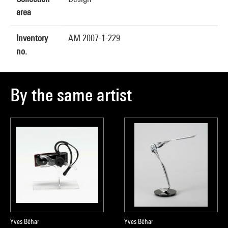
area
Inventory
AM 2007-1-229
no.
By the same artist
Yves Béhar
Yves Béhar