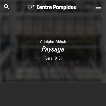
Skip to main content
Centre Pompidou
Adolphe Milich
Paysage
[vers 1915]