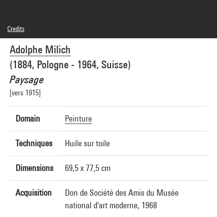
Credits
© droits réservés
Adolphe Milich
Photo credits : Centre Pompidou, MNAM-CCI/Bertrand Prévost/Dist. GrandPalaisRmn
Image reference : 4N61109
(1884, Pologne - 1964, Suisse)
Image presentation :
GrandPalaisRmnPhoto
Paysage
[vers 1915]
Domain
Peinture
Techniques
Huile sur toile
Dimensions
69,5 x 77,5 cm
Acquisition
Don de Société des Amis du Musée
national d'art moderne, 1968