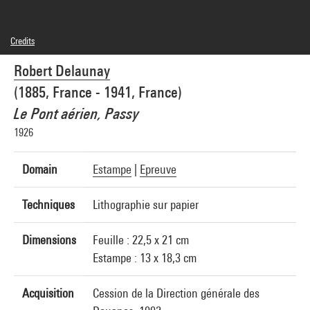
Credits
Domaine public
Robert Delaunay
Photo credits : Centre Pompidou, MNAM-CCI/Cecilia Laulanne/Dist. GrandPalaisRmn
Image reference : 4N99706
(1885, France - 1941, France)
Image presentation :
GrandPalaisRmnPhoto
Le Pont aérien, Passy
1926
Domain
Estampe
|
Epreuve
Techniques
Lithographie sur papier
Dimensions
Feuille : 22,5 x 21 cm
Estampe : 13 x 18,3 cm
Acquisition
Cession de la Direction générale des