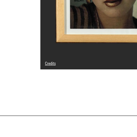
Credits
© Sanja Ivekovic
Photo credits : Georges Meguerditchian - Centre Pompid
Image reference : 4N01880