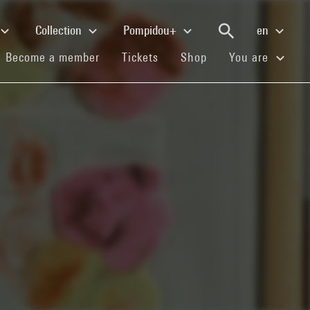
Collection
Pompidou+
en
(current)
(current)
(current)
Become a member
Tickets
Shop
You are