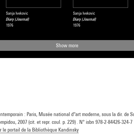
Sanja Ivekovic
Sanja Ivekovic
Diary (Journal)
Diary (Journal)
1976
1976
Show more
ontemporain : Paris, Musée national d''art moderne, sous la dir. de S
ompidou, 2007 (cit. et repr. coul. p. 229) . N° isbn 978-2-84426-324-7
ur le portail de la Bibliothèque Kandinsky