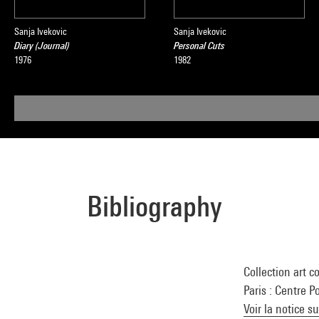
Sanja Ivekovic
Sanja Ivekovic
Diary (Journal)
Personal Cuts
1976
1982
Bibliography
Collection art c
Paris : Centre P
Voir la notice s