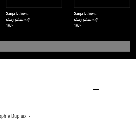
Sanja Ivekovic
Sanja Ivekovic
Diary (Journal)
Diary (Journal)
1976
1976
ophie Duplaix. -