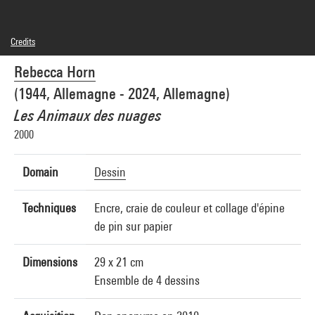
Credits
© Adagp, Paris
Rebecca Horn
Photo credits : Centre Pompidou, MNAM-CCI/Philippe Migeat/Dist. GrandPalaisRmn
Image reference : 4N12033
(1944, Allemagne - 2024, Allemagne)
Image presentation :
GrandPalaisRmnPhoto
Les Animaux des nuages
2000
Domain
Dessin
Techniques
Encre, craie de couleur et collage d'épine
de pin sur papier
Dimensions
29 x 21 cm
Ensemble de 4 dessins