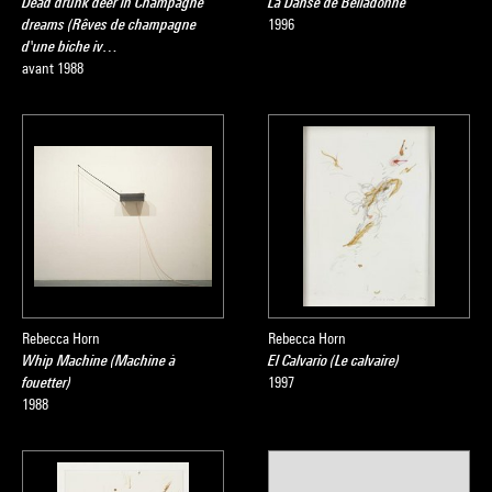
Dead drunk deer in Champagne
La Danse de Belladonne
dreams (Rêves de champagne
1996
d'une biche iv…
avant 1988
Rebecca Horn
Rebecca Horn
Whip Machine (Machine à
El Calvario (Le calvaire)
fouetter)
1997
1988