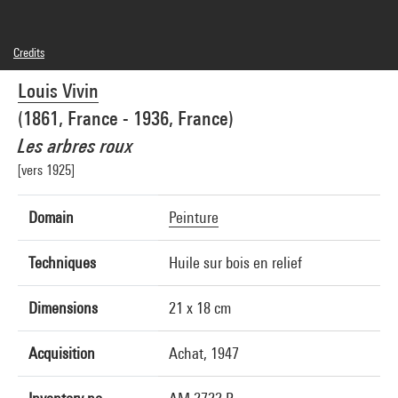
Credits
Domaine public
Louis Vivin
Photo credits : Centre Pompidou, MNAM-CCI/Bertrand Prévost/Dist. GrandPalaisRmn
Image reference : 4N61338
(1861, France - 1936, France)
Image presentation :
GrandPalaisRmnPhoto
Les arbres roux
[vers 1925]
Domain
Peinture
Techniques
Huile sur bois en relief
Dimensions
21 x 18 cm
Acquisition
Achat, 1947