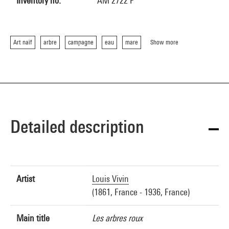
Inventory no.
AM 2722 P
Art naïf
arbre
campagne
eau
mare
Show more
Detailed description
Artist
Louis Vivin
(1861, France - 1936, France)
Main title
Les arbres roux