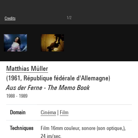
1/2
Credits
© Matthias Müller
Photo credits : Visuel fourni par l'artiste
Image reference : 5A05906
Matthias Müller
(1961, République fédérale d'Allemagne)
Aus der Ferne - The Memo Book
1988 - 1989
Domain
Cinéma
|
Film
Techniques
Film 16mm couleur, sonore (son optique,),
24 im/sec.