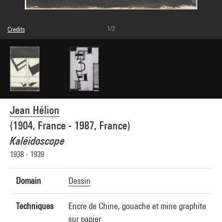
1/2
Credits
© Adagp, Paris
Photo credits : Centre Pompidou, MNAM-CCI/Janeth Rodriguez-Garcia/Dist.
GrandPalaisRmn
Image reference : 4Y10246
Image presentation :
GrandPalaisRmnPhoto
Jean Hélion
(1904, France - 1987, France)
Kaléidoscope
1938 - 1939
Domain
Dessin
Techniques
Encre de Chine, gouache et mine graphite
sur papier