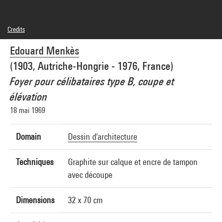
Credits
© Edouard Menkès
Edouard Menkès
Photo credits : Centre Pompidou, MNAM-CCI/Georges Meguerditchian/Dist.
GrandPalaisRmn
(1903, Autriche-Hongrie - 1976, France)
Image reference : 4N26766
Image presentation :
Foyer pour célibataires type B, coupe et
GrandPalaisRmnPhoto
élévation
18 mai 1969
Domain
Dessin d'architecture
Techniques
Graphite sur calque et encre de tampon
avec découpe
Dimensions
32 x 70 cm