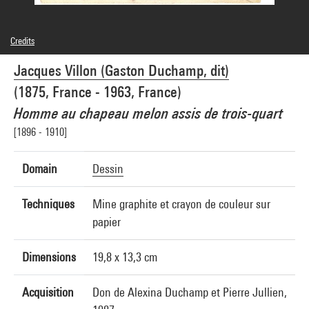
Credits
© Jacques Villon / Adagp, Paris
Jacques Villon (Gaston Duchamp, dit)
Photo credits : Centre Pompidou, MNAM-CCI/Philippe Migeat/Dist. GrandPalaisRmn
Image reference : 4N89996
(1875, France - 1963, France)
Image presentation :
GrandPalaisRmnPhoto
Homme au chapeau melon assis de trois-quart
[1896 - 1910]
Domain
Dessin
Techniques
Mine graphite et crayon de couleur sur
papier
Dimensions
19,8 x 13,3 cm
Acquisition
Don de Alexina Duchamp et Pierre Jullien,