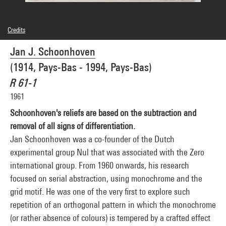
Credits
© Adagp, Paris
Jan J. Schoonhoven
Photo credits : Centre Pompidou, MNAM-CCI/Service de la documentation
photographique du MNAM/Dist. GrandPalaisRmn
(1914, Pays-Bas - 1994, Pays-Bas)
Image reference : 4R10710 [1984 CX 0223]
R 61-1
1961
Schoonhoven's reliefs are based on the subtraction and
removal of all signs of differentiation.
Jan Schoonhoven was a co-founder of the Dutch
experimental group Nul that was associated with the Zero
international group. From 1960 onwards, his research
focused on serial abstraction, using monochrome and the
grid motif. He was one of the very first to explore such
repetition of an orthogonal pattern in which the monochrome
(or rather absence of colours) is tempered by a crafted effect