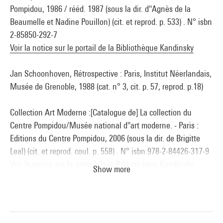
Pompidou, 1986 / rééd. 1987 (sous la dir. d''Agnès de la
réalisation et de numérotation de l’œuvre, renforce l’idée de
Beaumelle et Nadine Pouillon) (cit. et reprod. p. 533) . N° isbn
rejet de toute valeur identitaire pour suggérer celle du
2-85850-292-7
développement répétitif du concept initial.
Voir la notice sur le portail de la Bibliothèque Kandinsky
Paul-Arnaud Parsy
Jan Schoonhoven, Rétrospective : Paris, Institut Néerlandais,
Musée de Grenoble, 1988 (cat. n° 3, cit. p. 57, reprod. p.18)
Source :
Extrait du catalogue
Collection art moderne - La collection du
Collection Art Moderne :[Catalogue de] La collection du
Centre Pompidou, Musée national d’art moderne
, sous la
Centre Pompidou/Musée national d''art moderne. - Paris :
direction de Brigitte Leal, Paris, Centre Pompidou, 2007
Editions du Centre Pompidou, 2006 (sous la dir. de Brigitte
Leal) (cit. et reprod. coul. p. 558) . N° isbn 978-2-84426-317-9
Voir la notice sur le portail de la Bibliothèque Kandinsky
Show more