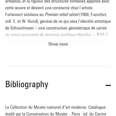
artisanal, et la rigueur des structures formelles apparaît avec
cette œuvre et devient une constante chez l’artiste.
Fortement similaire au
Premier relief sériel
(1960, Francfort,
coll. E. et W. Hund), genèse de ce qui sera l’identité artistique
de Schoonhoven – une construction géométrique de carrés
en creux recouverts de peinture acrylique blanche –,
R 61-1
s’organise sur le même schéma mais l’exécution en est plus
Show more
efficace, froide et nette. La technique ancestrale du papier
mâché crée des aspérités régulières sur l’ensemble de la toile
mais souligne d’un relief inégal les bords des alvéoles, et
l’épaisse couche de peinture blanche densifie nettement la
grille. Comme le souligne Serge Lemoine (cat. exp., Grenoble,
Bibliography
1988,
op. cit.
), le travail de Schoonhoven est fondé sur la
soustraction et la disparition de tout signe de différenciation
: « Le relief est l’absence de surface, le blanc l’absence de
couleur, la répétition uniforme l’absence de composition, le
La Collection du Musée national d''art moderne. Catalogue
module l’absence de motif et le papier mâché l’absence de
établi par la Conservation du Musée. - Paris : éd. du Centre
facture ». Le titre du relief, qui dépend de l’année de