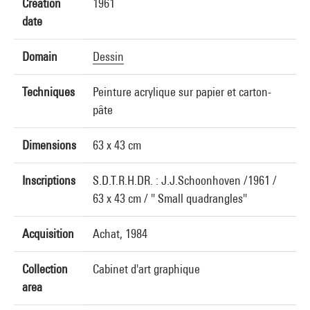
Creation
1961
date
Domain
Dessin
Techniques
Peinture acrylique sur papier et carton-
pâte
Dimensions
63 x 43 cm
Inscriptions
S.D.T.R.H.DR. : J.J.Schoonhoven /1961 /
63 x 43 cm / " Small quadrangles"
Acquisition
Achat, 1984
Collection
Cabinet d'art graphique
area