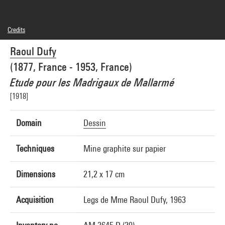
Credits
Domaine public
Raoul Dufy
Photo credits : Centre Pompidou, MNAM-CCI/Georges Meguerditchian/Dist.
GrandPalaisRmn
(1877, France - 1953, France)
Image reference : 4N71386
Image presentation :
Etude pour les Madrigaux de Mallarmé
GrandPalaisRmnPhoto
[1918]
Domain
Dessin
Techniques
Mine graphite sur papier
Dimensions
21,2 x 17 cm
Acquisition
Legs de Mme Raoul Dufy, 1963