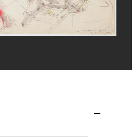
la/Dist. GrandPalaisRmn