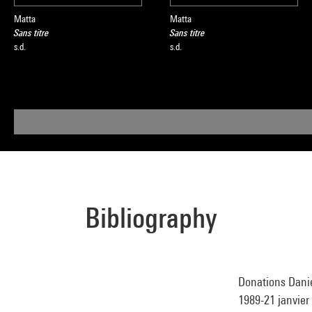
Matta
Matta
Sans titre
Sans titre
s.d.
s.d.
Bibliography
Donations Danie
1989-21 janvier 