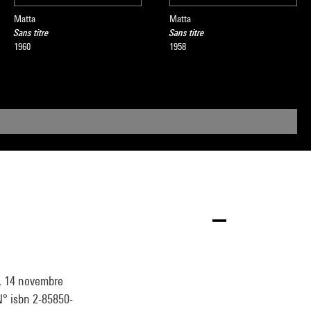
Matta
Matta
Sans titre
Sans titre
1960
1958
u, 14 novembre
 N° isbn 2-85850-