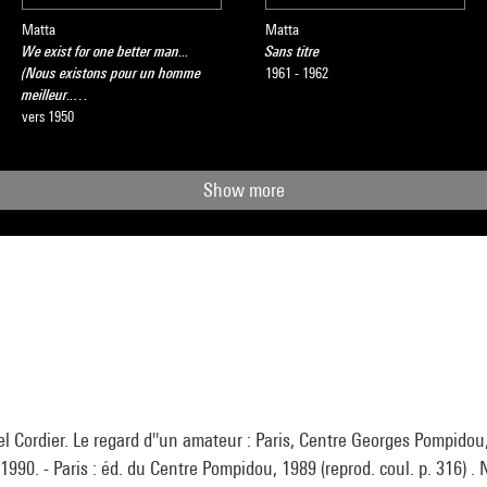
Matta
Matta
We exist for one better man...
Sans titre
(Nous existons pour un homme
1961 - 1962
meilleur..…
vers 1950
Show more
l Cordier. Le regard d''un amateur : Paris, Centre Georges Pompido
1990. - Paris : éd. du Centre Pompidou, 1989 (reprod. coul. p. 316) .