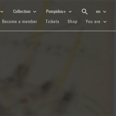
Collection
Pompidou+
en
(current)
(current)
(current)
Become a member
Tickets
Shop
You are