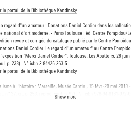
ur le portail de la Bibliothèque Kandinsky
Le regard d''un amateur : Donations Daniel Cordier dans les collecti
national d''art moderne. - Paris/Toulouse : éd. Centre Pompidou/Le
édition revue et corrigée du catalogue publié par le Centre Pompido
Donations Daniel Cordier. Le regard d''un amateur" au Centre Pompid
 l''exposition "Merci Daniel Cordier", Toulouse, Les Abattoirs, 28 jui
oul. p. 238) . N° isbn 2-84426-263-5
ur le portail de la Bibliothèque Kandinsky
lisme à l''histoire : Marseille, Musée Cantini, 15 févr.-20 mai 2013.-
t. n° 37, cit. p. 253, reprod. coul. p. 92) . N° isbn 978-94-6161-072-0
Show more
ur le portail de la Bibliothèque Kandinsky