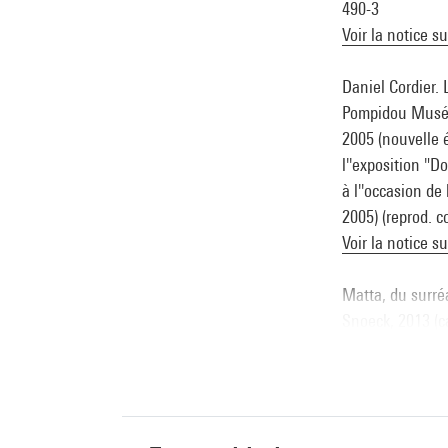
490-3
Voir la notice s
Daniel Cordier. 
Pompidou Musée 
2005 (nouvelle 
l''exposition "
à l''occasion de
2005) (reprod. c
Voir la notice s
Matta, du surréa
Snoeck, 2013 (ca
Voir la notice s