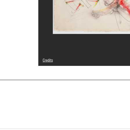
Credits
© Adagp, Paris
Photo credits : Centre Pompidou, MNAM-CCI/Béatrice Hata
Image reference : 4R11399 [1990 CX 0360]
Image presentation :
GrandPalaisRmnPhoto