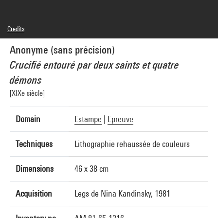
Credits
© droits réservés
Anonyme (sans précision)
Photo credits : Centre Pompidou, MNAM-CCI/Georges Meguerditchian/Dist.
GrandPalaisRmn
Crucifié entouré par deux saints et quatre
Image reference : 4N70087
Image presentation :
démons
GrandPalaisRmnPhoto
[XIXe siècle]
Domain
Estampe
|
Epreuve
Techniques
Lithographie rehaussée de couleurs
Dimensions
46 x 38 cm
Acquisition
Legs de Nina Kandinsky, 1981