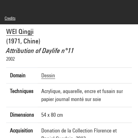
Credits
© droits réservés
WEI Qingji
Photo credits : André Morin/Dist. GrandPalaisRmn
Image reference : 4L02036
(1971, Chine)
Attribution of Daylife n°11
2002
Domain
Dessin
Techniques
Acrylique, aquarelle, encre et fusain sur
papier journal monté sur soie
Dimensions
54 x 80 cm
Acquisition
Donation de la Collection Florence et