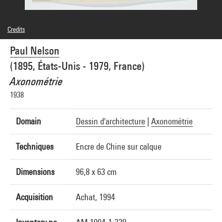
Credits
© Paul Nelson
Paul Nelson
Photo credits : Centre Pompidou, MNAM-CCI/Georges Meguerditchian/Dist.
GrandPalaisRmn
(1895, États-Unis - 1979, France)
Image reference : 4N20358
Image presentation :
Axonométrie
GrandPalaisRmnPhoto
1938
Domain
Dessin d'architecture
|
Axonométrie
Techniques
Encre de Chine sur calque
Dimensions
96,8 x 63 cm
Acquisition
Achat, 1994