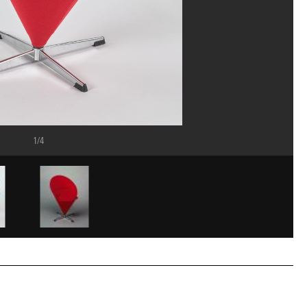
1/4
ost/Dist. GrandPalaisRmn