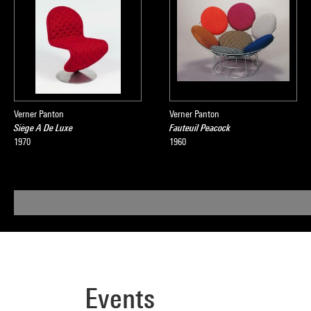
Verner Panton
Verner Panton
Siège A De Luxe
Fauteuil Peacock
1970
1960
Events