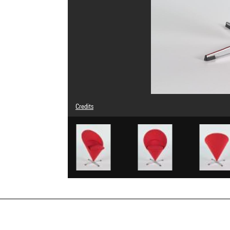
Credits
© Adagp, Paris
Photo credits : Centre Pompidou, MNAM-CCI/Bertrand Prév
Image reference : 4N45420
Image presentation :
GrandPalaisRmnPhoto