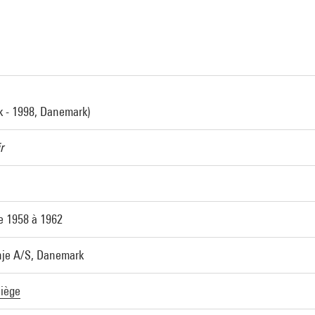
 - 1998, Danemark)
r
e 1958 à 1962
inje A/S, Danemark
iège