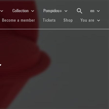
Collection
Pompidou+
en
(current)
(current)
(current)
Become a member
Tickets
Shop
You are
r