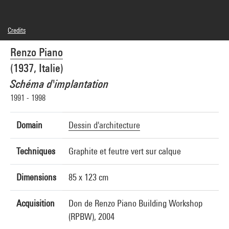
Credits
© Adagp, Paris
Renzo Piano
Photo credits : Centre Pompidou, MNAM-CCI/Philippe Migeat/Dist. GrandPalaisRmn
Image reference : 4N20300
(1937, Italie)
Image presentation :
GrandPalaisRmnPhoto
Schéma d'implantation
1991 - 1998
Domain
Dessin d'architecture
Techniques
Graphite et feutre vert sur calque
Dimensions
85 x 123 cm
Acquisition
Don de Renzo Piano Building Workshop
(RPBW), 2004