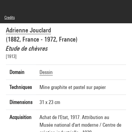
Credits
© Adagp, Paris
Adrienne Jouclard
Photo credits : Centre Pompidou, MNAM-CCI/Philippe Migeat/Dist. GrandPalaisRmn
Image reference : 4N67921
(1882, France - 1972, France)
Image presentation :
GrandPalaisRmnPhoto
Etude de chèvres
[1913]
Domain
Dessin
Techniques
Mine graphite et pastel sur papier
Dimensions
31 x 23 cm
Acquisition
Achat de l'Etat, 1917. Attribution au
Musée national d'art moderne / Centre de