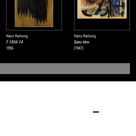
sée national
, 2008
Hans Hartung
Hans Hartung
T 1956-14
Sans titre
1956
[1947]