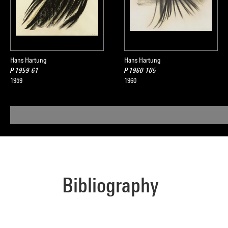
Extrait du cata
d'art moderne
, 
Hans Hartung
Hans Hartung
P 1959-61
P 1960-105
1959
1960
Bibliography