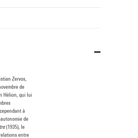
istian Zervos,
 novembre de
n Hélion, qui lui
embres
t cependant à
L’autonomie de
tre
(1935), le
relations entre