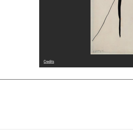
Credits
© Hans Hartung / Adagp, Paris
Photo credits : Centre Pompidou, MNAM-CCI/Georges Megu
Image reference : 4N05450
Image presentation :
GrandPalaisRmnPhoto