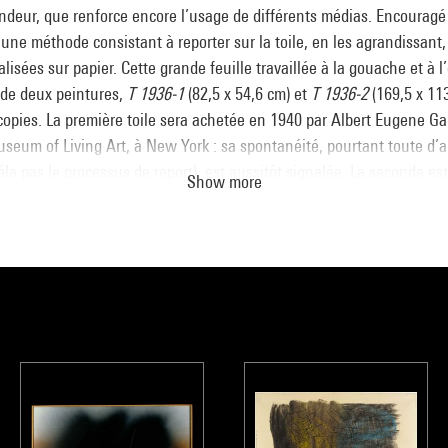
ondeur, que renforce encore l’usage de différents médias. Encouragé
une méthode consistant à reporter sur la toile, en les agrandissant,
lisées sur papier. Cette grande feuille travaillée à la gouache et à l
t de deux peintures,
T 1936-1
(82,5 x 54,6 cm) et
T 1936-2
(169,5 x 1
copies. La première toile sera achetée en 1940 par Albert Eugene Ga
useum of Living Art, à New York : sa spontanéité, pourtant toute d’
la pas le processus de report), est aussitôt signalée. La seconde es
Show more
de la revue anglaise
Axis
paru au printemps 1936. Seul
Sans titre
(1
mps à la collection de Roberta González, la femme de Hartung et la f
González, peut, en vérité, prétendre au lyrisme de l’élan intérieur. 
González qu’en 1937, il fait montre de la même attention que celui-c
ne dans l’espace. Cette recherche commune conduira le peintre et l
ble jusqu’à la déclaration de la guerre, en 1939.