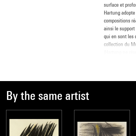
surface et prof
Hartung adopte 
compositions réa
ainsi le suppor
qui en sont les 
collection du M
(Hartung ne révé
dans le numéro 
appartint longte
sculpteur Julio 
ne rencontrera 
By the same artist
aérienne du sig
travailler ensem
Annie Claustres
Source :