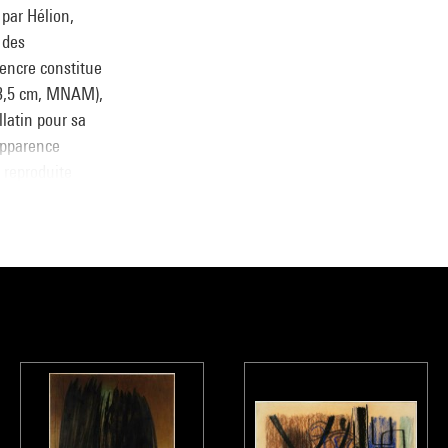
 par Hélion,
 des
’encre constitue
13,5 cm, MNAM),
llatin pour sa
apparence
t reproduite
935), qui
ille du
Alors que Hartung
i à la présence
e sculpteur à