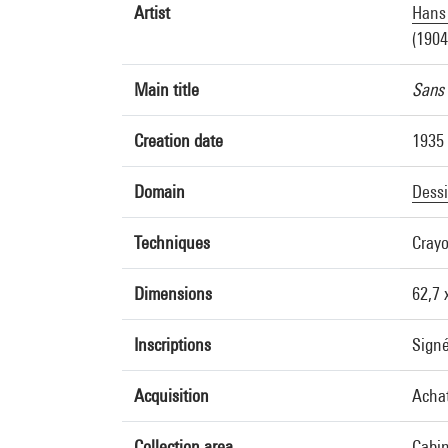
Artist
Hans
(1904
Main title
Sans 
Creation date
1935
Domain
Dess
Techniques
Crayo
Dimensions
62,7 
Inscriptions
Signé
Acquisition
Achat
Collection area
Cabin