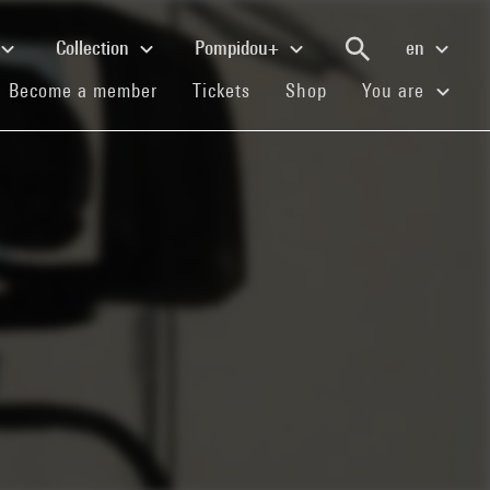
Collection
Pompidou+
en
(current)
(current)
(current)
Become a member
Tickets
Shop
You are