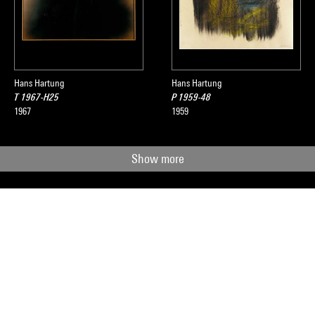
logue
Collection art graphique - La collection du Centre Pompidou, Mu
sous la direction de Agnès de la Beaumelle, Paris, Centre Pompidou
Hans Hartung
Hans Hartung
T 1967-H25
P 1959-48
1967
1959
Show more