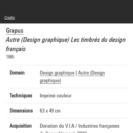
Credits
© droits réservés
Grapus
Photo credits : Centre Pompidou, MNAM-CCI/Georges Meguerditchian/Dist.
GrandPalaisRmn
Autre (Design graphique) Les timbrés du design
Image reference : 4N41524
Image presentation :
français
GrandPalaisRmnPhoto
1985
Domain
Design graphique
|
Autre (Design
graphique)
Techniques
Imprimé couleur
Dimensions
63 x 49 cm
Acquisition
Donation du V.I.A./ Industries françaises