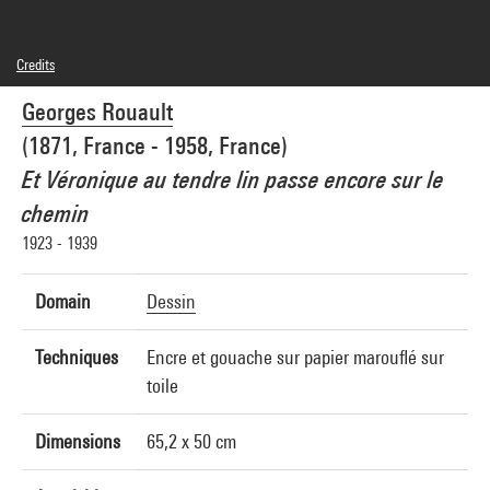
Credits
© Adagp, Paris
Georges Rouault
Photo credits : Centre Pompidou, MNAM-CCI/Philippe Migeat/Dist. GrandPalaisRmn
Image reference : 4N05029
(1871, France - 1958, France)
Image presentation :
GrandPalaisRmnPhoto
Et Véronique au tendre lin passe encore sur le
chemin
1923 - 1939
Domain
Dessin
Techniques
Encre et gouache sur papier marouflé sur
toile
Dimensions
65,2 x 50 cm