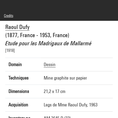
Credits
Domaine public
Raoul Dufy
Photo credits : Georges Meguerditchian - Centre Pompidou, MNAM-CCI
Image reference : 4N71379
(1877, France - 1953, France)
Image presentation :
GrandPalaisRmnPhoto
Etude pour les Madrigaux de Mallarmé
[1918]
Domain
Dessin
Techniques
Mine graphite sur papier
Dimensions
21,2 x 17 cm
Acquisition
Legs de Mme Raoul Dufy, 1963