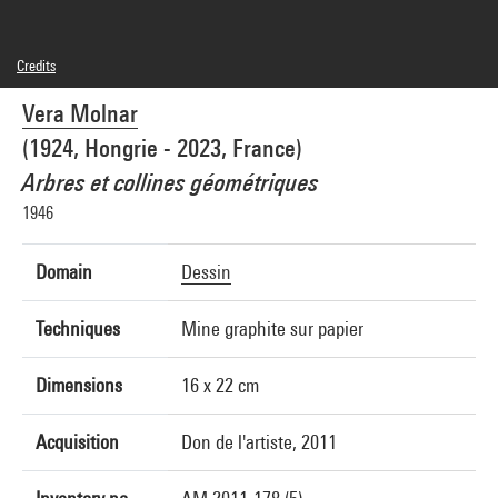
Credits
Caption : Dessin 5
Vera Molnar
© Adagp, Paris
Photo credits : Centre Pompidou, MNAM-CCI/Philippe Migeat/Dist. GrandPalaisRmn
(1924, Hongrie - 2023, France)
Image reference : 4N53965
Image presentation :
Arbres et collines géométriques
GrandPalaisRmnPhoto
1946
Domain
Dessin
Techniques
Mine graphite sur papier
Dimensions
16 x 22 cm
Acquisition
Don de l'artiste, 2011