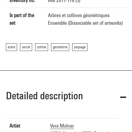
Inventory no.
AM 2011-178 (5)
Is part of the
Arbres et collines géométriques
set
Ensemble (Dissociable set of artworks)
arbre
cercle
colline
géométrie
paysage
Detailed description
Artist
Vera Molnar