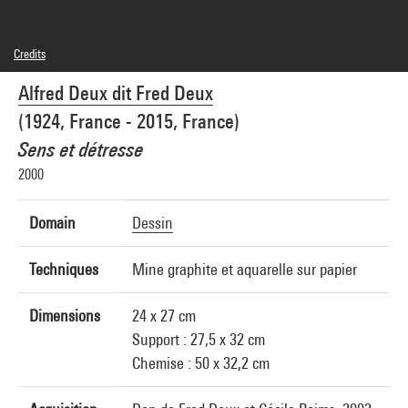
Credits
© Adagp, Paris
Alfred Deux dit Fred Deux
Photo credits : Centre Pompidou, MNAM-CCI/Georges Meguerditchian/Dist.
GrandPalaisRmn
(1924, France - 2015, France)
Image reference : 4F50550 [2002 CX 0599]
Image presentation :
Sens et détresse
GrandPalaisRmnPhoto
2000
Domain
Dessin
Techniques
Mine graphite et aquarelle sur papier
Dimensions
24 x 27 cm
Support : 27,5 x 32 cm
Chemise : 50 x 32,2 cm