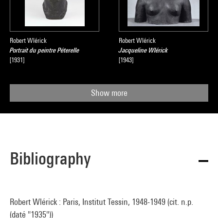
Robert Wlérick
Robert Wlérick
Portrait du peintre Péterelle
Jacqueline Wlérick
[1931]
[1943]
Show more
Bibliography
Robert Wlérick : Paris, Institut Tessin, 1948-1949 (cit. n.p.
(daté "1935"))