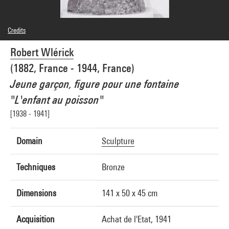
Credits
Domaine public
Robert Wlérick
Photo credits : Réunion des Musées Nationaux/Agence photographique de la
Réunion des Musées Nationaux/Dist. GrandPalaisRmn
(1882, France - 1944, France)
Image reference : 2A02093 [76 DN 9143]
Image presentation :
Jeune garçon, figure pour une fontaine
GrandPalaisRmnPhoto
"L'enfant au poisson"
[1938 - 1941]
Domain
Sculpture
Techniques
Bronze
Dimensions
141 x 50 x 45 cm
Acquisition
Achat de l'Etat, 1941