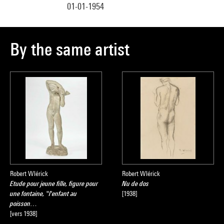
01-01-1954
By the same artist
Robert Wlérick
Robert Wlérick
Etude pour jeune fille, figure pour
Nu de dos
une fontaine, "l'enfant au
[1938]
poisson…
[vers 1938]