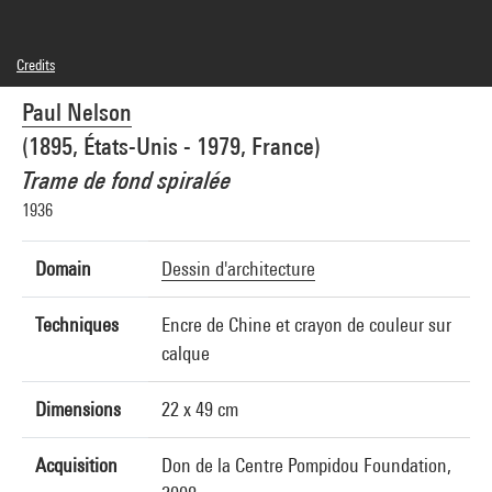
Credits
© Paul Nelson
Paul Nelson
Photo credits : Centre Pompidou, MNAM-CCI/Jean-Claude Planchet/Dist.
GrandPalaisRmn
(1895, États-Unis - 1979, France)
Image reference : 4N22552
Image presentation :
Trame de fond spiralée
GrandPalaisRmnPhoto
1936
Domain
Dessin d'architecture
Techniques
Encre de Chine et crayon de couleur sur
calque
Dimensions
22 x 49 cm
Acquisition
Don de la Centre Pompidou Foundation,