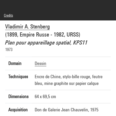
Credits
© Adagp, Paris
Vladimir A. Stenberg
Photo credits : Centre Pompidou, MNAM-CCI/Bertrand Prévost/Dist. GrandPalaisRmn
Image reference : 4N76136
(1899, Empire Russe - 1982, URSS)
Image presentation :
GrandPalaisRmnPhoto
Plan pour appareillage spatial, KPS11
1973
Domain
Dessin
Techniques
Encre de Chine, stylo-bille rouge, feutre
bleu, mine graphite sur papier calque
Dimensions
64 x 69,5 cm
Acquisition
Don de Galerie Jean Chauvelin, 1975