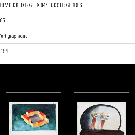
.REV.B.DR.;D.B.G. : X 84/ LUDGER GERDES
985
'art graphique
-154