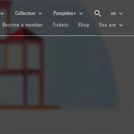
Collection
Pompidou+
en
(current)
(current)
(current)
Become a member
Tickets
Shop
You are