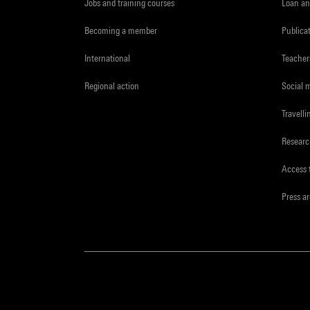
Jobs and training courses
Loan an
Becoming a member
Publica
International
Teacher
Regional action
Social 
Travelli
Resear
Access 
Press a