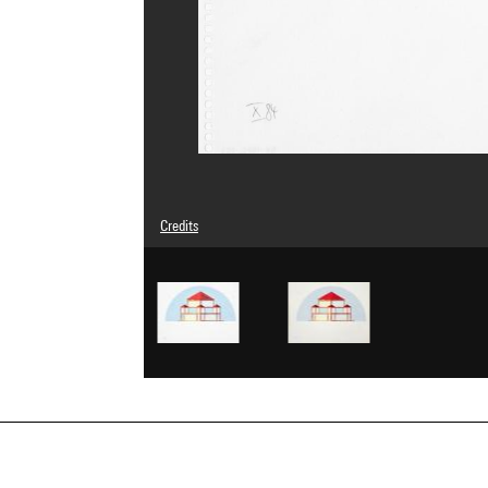
Credits
© Adagp, Paris
Photo credits : Centre Pompidou, MNAM-CCI/Janeth Rodri
Image reference : 4Y10829