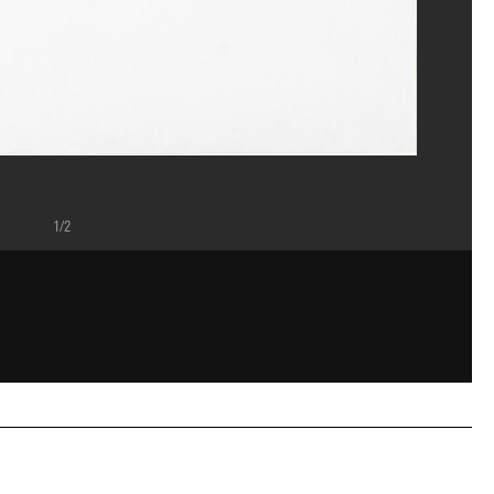
1/2
guez-Garcia/Dist. GrandPalaisRmn