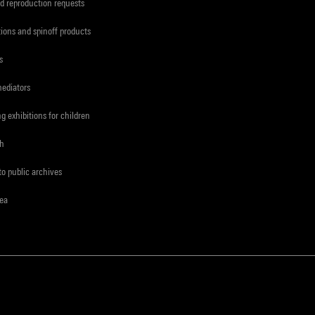
d reproduction requests
tions and spinoff products
s
mediators
ng exhibitions for children
ch
to public archives
rea