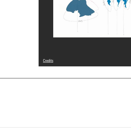
Credits
© Adagp, Paris
Photo credits : André Morin/Dist. GrandPalaisRmn
Image reference : 4L01997
Image presentation :
GrandPalaisRmnPhoto