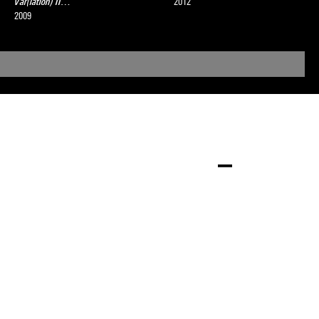
Var(iation) II…
2012
2009