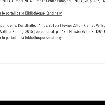
 2013-31 mars 2014. - Paris : Centre Pompidou, 2013 (Cit. p. 282) . 
ur le portail de la Bibliothèque Kandinsky
t : Krems, Kunsthalle, 14 nov. 2015-21 février 2016.- Krems : Verla
lther Köning, 2015 (reprod. et cit. p. 147) . N° isbn 978-3-901261-
ur le portail de la Bibliothèque Kandinsky