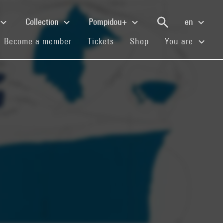
Collection
Pompidou+
en
(current)
(current)
(current)
Become a member
Tickets
Shop
You are