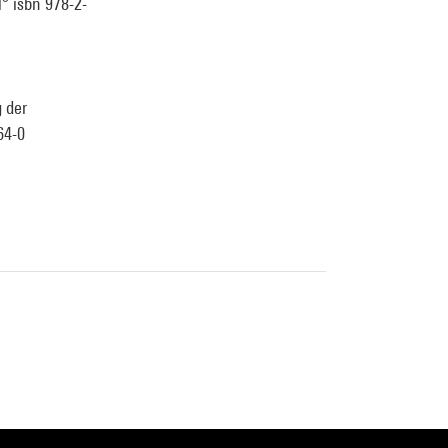
N° isbn 978-2-
g der
64-0