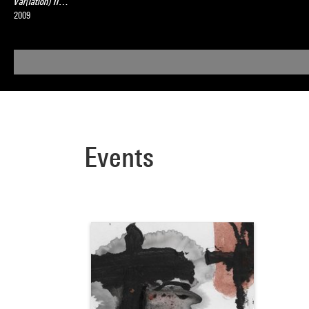
Var(iation) II…
2009
Events