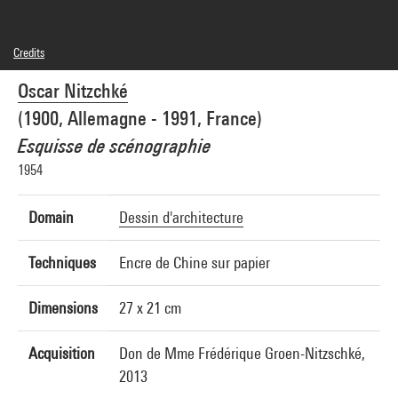
Credits
Frédérique Nitzschké Groen
Oscar Nitzchké
Photo credits : Centre Pompidou, MNAM-CCI/Philippe Migeat/Dist. GrandPalaisRmn
Image reference : 4N26347
(1900, Allemagne - 1991, France)
Image presentation :
GrandPalaisRmnPhoto
Esquisse de scénographie
1954
Domain
Dessin d'architecture
Techniques
Encre de Chine sur papier
Dimensions
27 x 21 cm
Acquisition
Don de Mme Frédérique Groen-Nitzschké,
2013