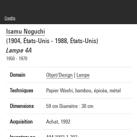
Credits
© droits réservés
Isamu Noguchi
Photo credits : Jean-Claude Planchet - Centre Pompidou, MNAM-CCI
Image reference : 3F00240 [1996 CX 6004]
(1904, États-Unis - 1988, États-Unis)
Lampe 4A
1950 - 1970
Domain
Objet/Design
|
Lampe
Techniques
Papier Washi, bambou, épicéa, métal
Dimensions
59 cm Diamètre : 30 cm
Acquisition
Achat, 1992