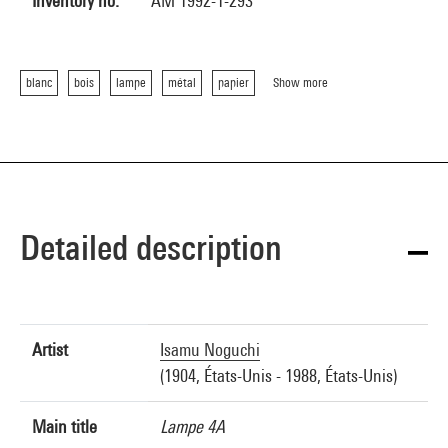
Inventory no.
AM 1992-1-293
blanc
bois
lampe
métal
papier
Show more
Detailed description
Artist
Isamu Noguchi
(1904, États-Unis - 1988, États-Unis)
Main title
Lampe 4A